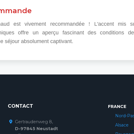
commande
naud est vivement recommandée ! L'accent mis sur 
niques offre un aperçu fascinant des conditions d
e séjour absolument captivant.
CONTACT
FRANCE
Nord-Pas
Gertraudenweg 8,
Alsace
D-97845 Neustadt