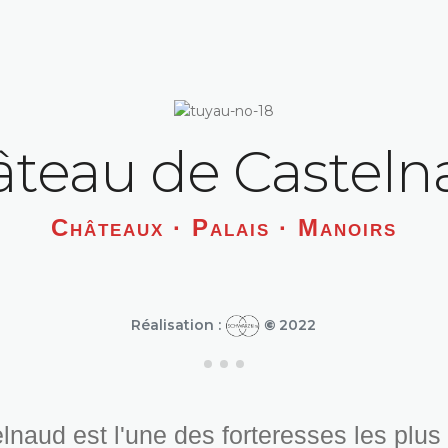
teau de Castel
Châteaux · Palais · Manoirs
Réalisation :
©
2022
naud est l'une des forteresses les plu