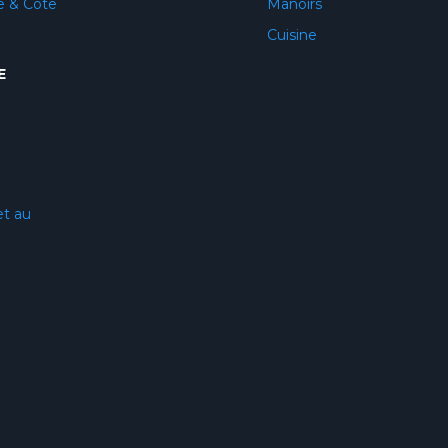
e & Côte
Manoirs
Cuisine
E
et au