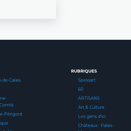
RUBRIQUES
-de-Calais
Spessart
60
ne-
ARTISANS
-Comté
Art & Culture
e-Périgord
Les gens d'ici
sque
Châteaux · Palais ·