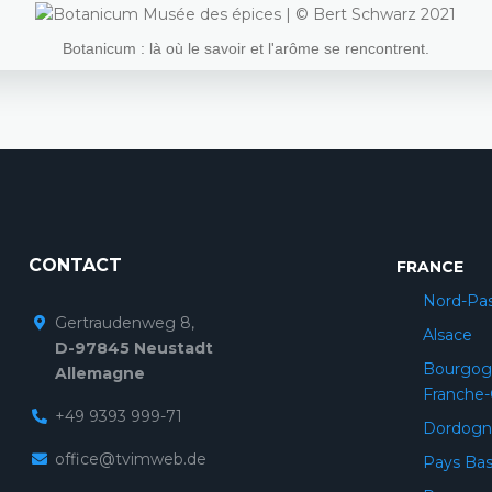
Botanicum : là où le savoir et l'arôme se rencontrent.
CONTACT
FRANCE
Nord-Pas
Gertraudenweg 8,
Alsace
D-97845 Neustadt
Bourgog
Allemagne
Franche
+49 9393 999-71
Dordogn
office@tvimweb.de
Pays Ba