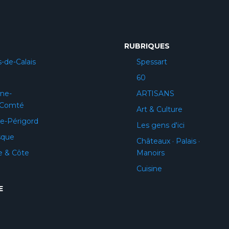
RUBRIQUES
-de-Calais
Spessart
60
ne-
ARTISANS
-Comté
Art & Culture
e-Périgord
Les gens d'ici
sque
Châteaux · Palais ·
e & Côte
Manoirs
Cuisine
E