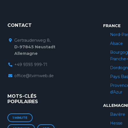
CONTACT
FRANCE
Nord-Pas
Gertraudenweg 8,
Alsace
D-97845 Neustadt
Bourgog
Allemagne
Franche
+49 9393 999-71
Dordogn
office@tvimweb.de
Pays Ba
Provenc
d'Azur
MOTS-CLÉS
POPULAIRES
ALLEMAGN
Bavière
1 MINUTE
Hesse