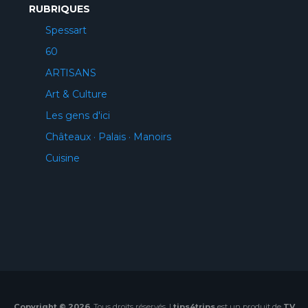
RUBRIQUES
Spessart
60
ARTISANS
Art & Culture
Les gens d'ici
Châteaux · Palais · Manoirs
Cuisine
Copyright © 2026
. Tous droits réservés. |
tips4trips
est un produit de
TV