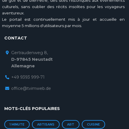
de golf et de bien-être, des sites historiques aux événements
culturels, sans oublier des récits insolites pour les voyageurs
aventureux.
Le portail est continuellement mis à jour et accueille en
moyenne 5 millions d'utilisateurs par mois.
CONTACT
Gertraudenweg 8,
D-97845 Neustadt
Allemagne
+49 9393 999-71
office@tvimweb.de
MOTS-CLÉS POPULAIRES
1 MINUTE
ARTISANS
ART
CUISINE