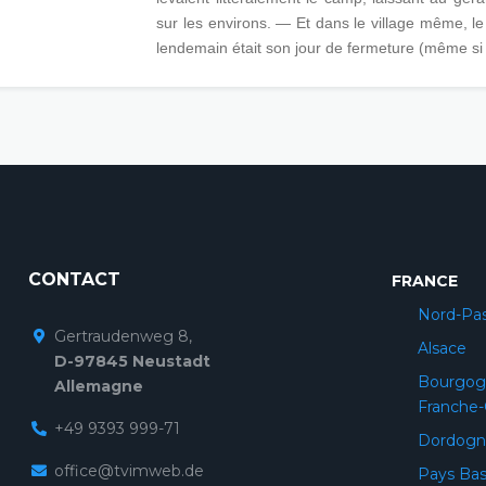
sur les environs. — Et dans le village même, l
lendemain était son jour de fermeture (même si c'
CONTACT
FRANCE
Nord-Pas
Gertraudenweg 8,
Alsace
D-97845 Neustadt
Bourgog
Allemagne
Franche
+49 9393 999-71
Dordogn
office@tvimweb.de
Pays Ba