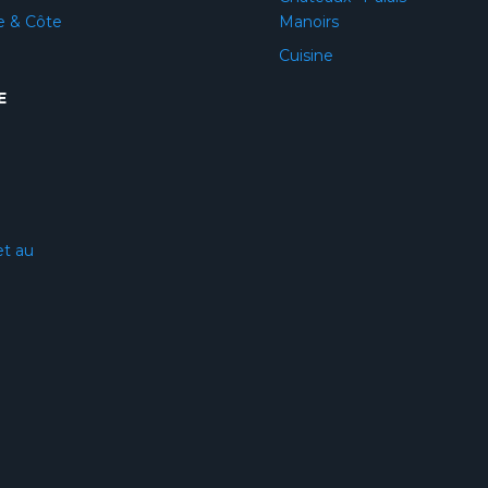
e & Côte
Manoirs
Cuisine
E
et au