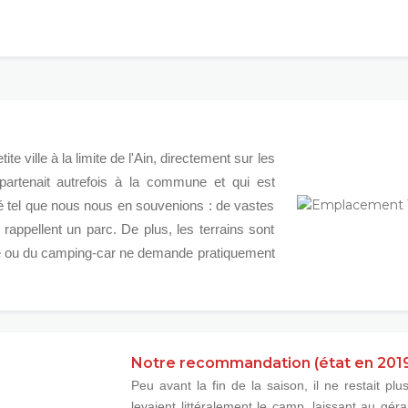
tite ville à la limite de l'Ain, directement sur les
artenait autrefois à la commune et qui est
té tel que nous nous en souvenions : de vastes
appellent un parc. De plus, les terrains sont
ane ou du camping-car ne demande pratiquement
Notre recommandation (état en 201
Peu avant la fin de la saison, il ne restait p
levaient littéralement le camp, laissant au gé