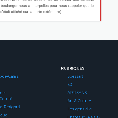
e boulanger nous a interpellés pour nous rappeler que le
était affiché sur la porte extérieure).
RUBRIQUES
-de-Calais
Spessart
60
ne-
ARTISANS
-Comté
Art & Culture
e-Périgord
Les gens d'ici
sque
Châteaux · Palais ·