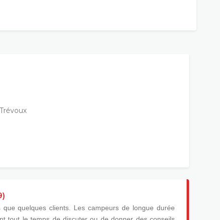
9)
lus que quelques clients. Les campeurs de longue durée
rant tout le temps de discuter ou de donner des conseils