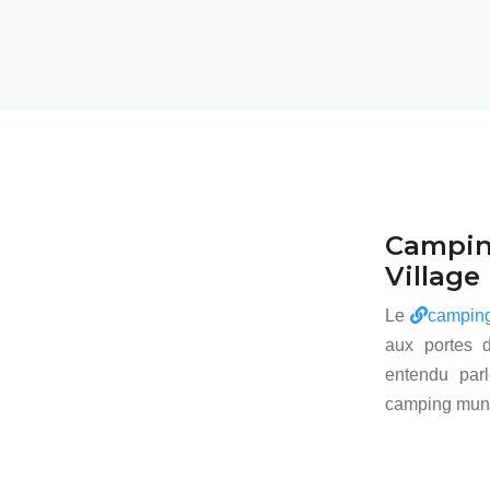
Campin
Village
Le
campin
aux portes d
entendu par
camping munic