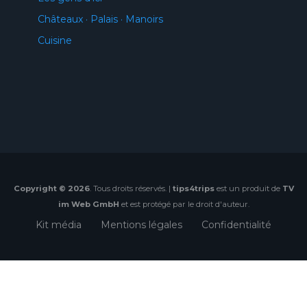
Châteaux · Palais · Manoirs
Cuisine
Copyright © 2026
. Tous droits réservés. |
tips4trips
est un produit de
TV
im Web GmbH
et est protégé par le droit d'auteur.
Kit média
Mentions légales
Confidentialité