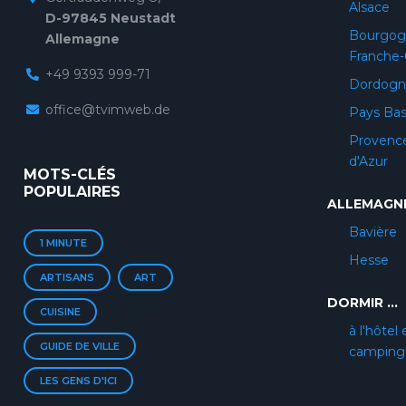
Alsace
D-97845 Neustadt
Bourgog
Allemagne
Franche
+49 9393 999-71
Dordogn
office@tvimweb.de
Pays Ba
Provenc
d'Azur
MOTS-CLÉS
POPULAIRES
ALLEMAGN
Bavière
1 MINUTE
Hesse
ARTISANS
ART
DORMIR ...
CUISINE
à l'hôtel 
GUIDE DE VILLE
camping
LES GENS D'ICI