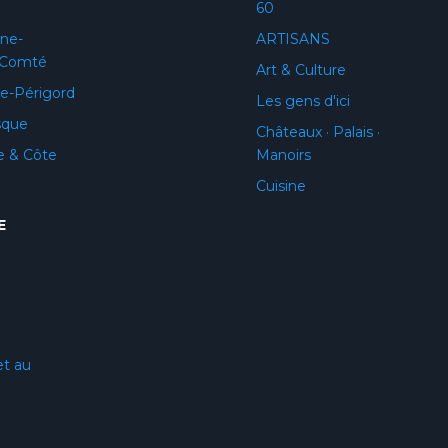
60
ne-
ARTISANS
-Comté
Art & Culture
e-Périgord
Les gens d'ici
sque
Châteaux · Palais ·
e & Côte
Manoirs
Cuisine
E
et au