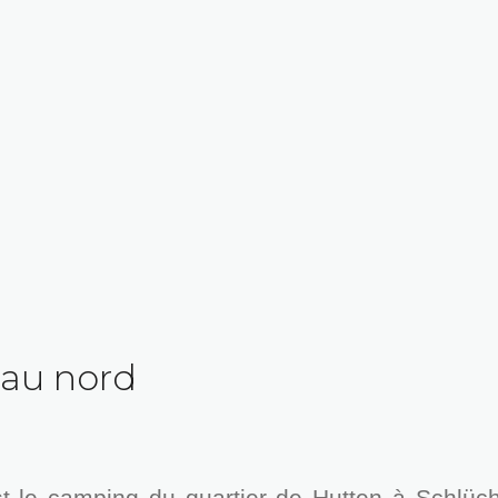
au nord
t le camping du quartier de Hutten à Schlüch